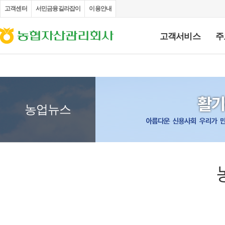
고객센터
서민금융길라잡이
이용안내
고객서비스
주
부채증명원 발급
채권추심업무 처리절차 안내문
FAQ
고객의 소리
불
인사말
설립목적 및 비전
개
연
농업뉴스