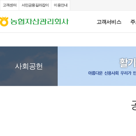
고객센터
서민금융길라잡이
이용안내
고객서비스
주
부채증명원 발급
채권추심업무 처리절차 안내문
FAQ
고객의 소리
불
인사말
설립목적 및 비전
개
연
사회공헌