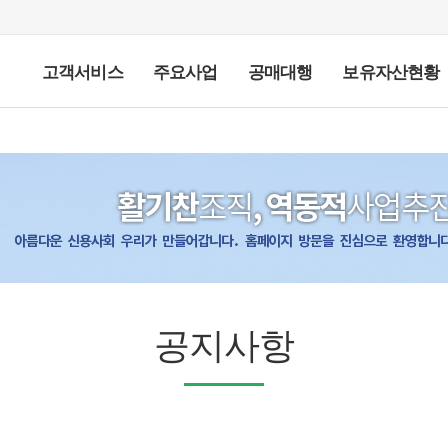
고객서비스
주요사업
공매대행
보유자산현황
추심업무 처리절차 안내문
FAQ
고객의 소리
불법채권추심 대응요령
불법채권추심대응10대원칙
인사말
설립목적 및 비전
개요
연혁
채권추심
조직도
공매업무
지사무소 소개
부실자산 인수
금차공매안내
찾아오시는길
경매
임대차조사
공매
공매결
추
재
채
공지사항