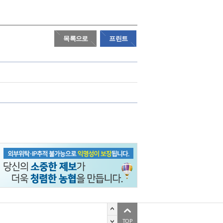
목록으로
프린트
지역 벼농가 속탄다
’ 수확시기 앞당겨져
TOP