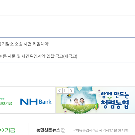
등기말소 소송 사건 위임계약
 등 자문 및 사건위임계약 입찰 공고(재공고)
폭염·가뭄 장기화에 고사·염류장해…경남
조생종 배 ‘원황’ 일찍 맛본다…고온에 ‘배
농민신문뉴스
‘치유농업사 1급 자격시험’ 올 첫 시행