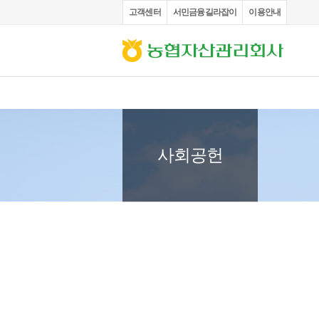
고객센터
서민금융길라잡이
이용안내
부채증명원 발급
채권
사회공헌