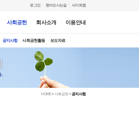
로그인
찾아오시는길
사이트맵
사회공헌
회사소개
이용안내
소멸시효 완성채권 추심 관련 금융소비자 유의사항
과
천물건
산조사
용정보
공지사항
매각위임 절차안내
윤리경영
사회공헌활동
안전보건
입찰절차 및 유의사항
보도자료
서민금융길라잡이
HOME
>
사회공헌
>
공지사항