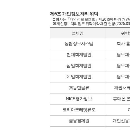
제6조 개인정보처리 위탁
□ 회사는「개인정보 보호법」제26조에 따라 개인
※ 개인정보처리업무 위탁계약 체결 현황 (2026.03.
업체명
위탁
농협정보시스템
회사 
현대회계법인
담보채
삼일회계법인
담보채
예일회계법인
담보채
㈜농협물류
채권서류
NICE 평가정보
휴대폰 
코리아크레딧뷰로
금융결제원
개인신용