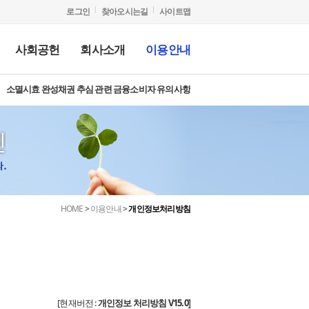
로그인
찾아오시는길
사이트맵
사회공헌
회사소개
이용안내
소멸시효 완성채권 추심 관련 금융소비자 유의사항
과
천물건
산조사
용정보
공지사항
매각위임 절차안내
윤리경영
사회공헌활동
안전보건
입찰절차 및 유의사항
보도자료
서민금융길라잡이
HOME
>
이용안내
>
개인정보처리방침
[현재버전 :
개인정보 처리방침 V15.0]