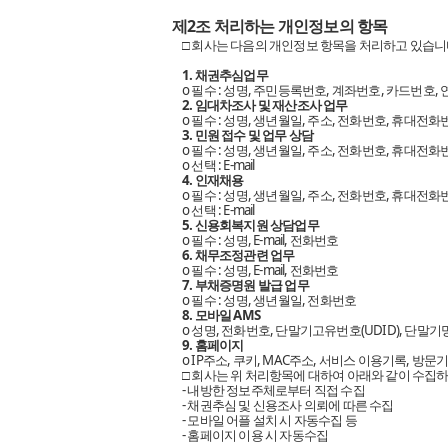
제2조 처리하는 개인정보의 항목
□ 회사는 다음의 개인정보 항목을 처리하고 있습니
1. 채권추심업무
ο 필수 : 성명, 주민등록번호, 계좌번호, 카드번호,
2. 임대차조사 및 재산조사 업무
ο 필수 : 성명, 생년월일, 주소, 전화번호, 휴대전화
3. 민원 접수 및 업무 상담
ο 필수 : 성명, 생년월일, 주소, 전화번호, 휴대전화
ο 선택 : E-mail
4. 인재채용
ο 필수 : 성명, 생년월일, 주소, 전화번호, 휴대전화
ο 선택 : E-mail
5. 신용회복지원 상담업무
ο 필수 : 성명, E-mail, 전화번호
6. 채무조정관련 업무
ο 필수 : 성명, E-mail, 전화번호
7. 부채증명원 발급 업무
ο 필수 : 성명, 생년월일, 전화번호
8. 모바일 AMS
ο 성명, 전화번호, 단말기고유번호(UDID), 단말기명, 
9. 홈페이지
ο IP주소, 쿠키, MAC주소, 서비스 이용기록, 방문
□ 회사는 위 처리항목에 대하여 아래와 같이 수집
- 내방한 정보주체로부터 직접 수집
- 채권추심 및 신용조사 의뢰에 따른 수집
- 모바일 어플 설치 시 자동수집 등
- 홈페이지 이용 시 자동수집