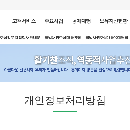
고객서비스
주요사업
공매대행
보유자산현황
추심업무 처리절차 안내문
FAQ
고객의 소리
불법채권추심 대응요령
불법채권추심대응10대원칙
인사말
설립목적 및 비전
개요
연혁
채권추심
조직도
공매업무
지사무소 소개
부실자산 인수
금차공매안내
찾아오시는길
경매
임대차조사
공매
공매결
추
재
채
개인정보처리방침