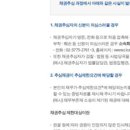
채권추심 과정에서 아래와 같은 사실이 발생
1. 채권추심자의 신분이 의심스러울 경우
채권추심자가 방문, 전화 등으로 처음 접촉해
부착 · 훼손 등 신원이 의심스러운 경우
소속회
- 전화 : 02-3775-2761~3, 홈페이지 : www.cica.
또한 채권추심자가 검찰 · 법원 등 사법당국
(예시) 채권추심자가 법률담당관, 법원집행관
2. 추심채권이 추심제한요건에 해당할 경우
본인의 채무가 추심제한요건*에 해당되는지를
할 수 있는 증빙자료를 제시해 주시기 바랍니
(예시) 채무부존재 소송이 제기된 채권에 대
채권추심 제한대상이란
판결 등에 따라 권원이 인정되지 않은 민사채