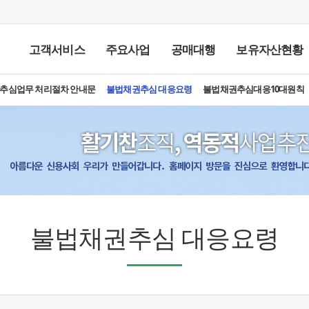
고객서비스
주요사업
공매대행
보유자산현황
추심업무 처리절차 안내문
FAQ
고객의 소리
불법채권추심 대응요령
불법채권추심대응10대원칙
인사말
설립목적 및 비전
개요
연혁
채권추심
조직도
공매업무
지사무소 소개
부실자산 인수
금차공매안내
찾아오시는길
경매
임대차조사
공매
공매결
추
재
채
불법채권추심 대응요령