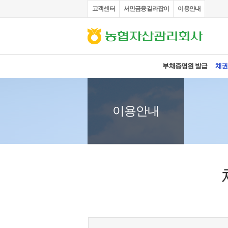
고객센터
서민금융길라잡이
이용안내
부채증명원 발급
채권
이용안내