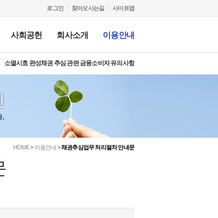
로그인
찾아오시는길
사이트맵
사회공헌
회사소개
이용안내
소멸시효 완성채권 추심 관련 금융소비자 유의사항
과
천물건
산조사
용정보
공지사항
매각위임 절차안내
윤리경영
사회공헌활동
안전보건
입찰절차 및 유의사항
보도자료
서민금융길라잡이
HOME
>
이용안내
>
채권추심업무 처리절차 안내문
문