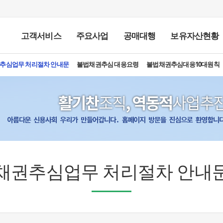
고객서비스
주요사업
공매대행
보유자산현황
추심업무 처리절차 안내문
FAQ
고객의 소리
불법채권추심 대응요령
불법채권추심대응10대원칙
인사말
설립목적 및 비전
개요
연혁
채권추심
조직도
공매업무
지사무소 소개
부실자산 인수
금차공매안내
찾아오시는길
경매
임대차조사
공매
공매결
추
재
채
채권추심업무 처리절차 안내