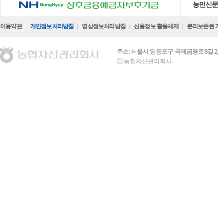
NH 상호금융예금자보호기금
농민신
이용약관
개인정보처리방침
영상정보처리방침
신용정보 활용체제
분리보존된 
주소: 서울시 영등포구 국제금융로8길 2,
ⓒ 농협자산관리회사.