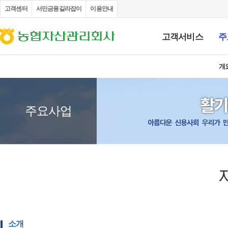
고객센터
서민금융길라잡이
이용안내
고객서비스
주
부채증명원 발급
채권추심업무 처리절차 안내문
FAQ
고객의 소리
불
인사말
설립목적 및 비전
개
연
주요사업
소개