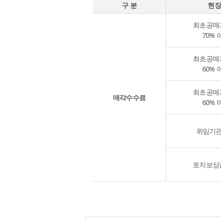
구 분
현장
최초공매
70% 
최초공매
60% 
최초공매
매각수수료
60% 
위임기
토지보상