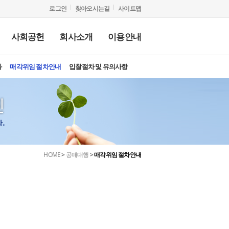
로그인
찾아오시는길
사이트맵
사회공헌
회사소개
이용안내
소멸시효 완성채권 추심 관련 금융소비자 유의사항
과
천물건
산조사
용정보
공지사항
매각위임 절차안내
윤리경영
사회공헌활동
안전보건
입찰절차 및 유의사항
보도자료
서민금융길라잡이
HOME
>
공매대행
>
매각위임 절차안내