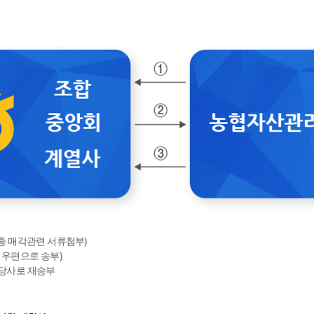
종 매각관련 서류첨부)
 우편으로 송부)
 당사로 재송부