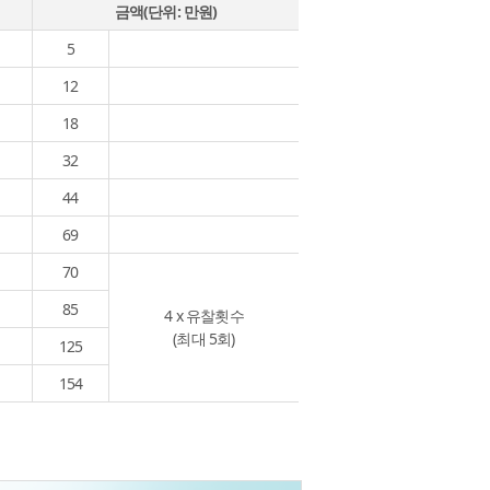
금액(단위: 만원)
5
12
18
32
44
69
70
85
4 x 유찰횟수
(최대 5회)
125
154