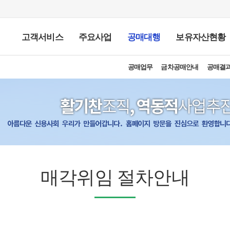
고객서비스
주요사업
공매대행
보유자산현황
추심업무 처리절차 안내문
FAQ
고객의 소리
불법채권추심 대응요령
불법채권추심대응10대원칙
인사말
설립목적 및 비전
개요
연혁
채권추심
조직도
공매업무
지사무소 소개
부실자산 인수
금차공매안내
찾아오시는길
경매
임대차조사
공매
공매결
추
재
채
매각위임 절차안내