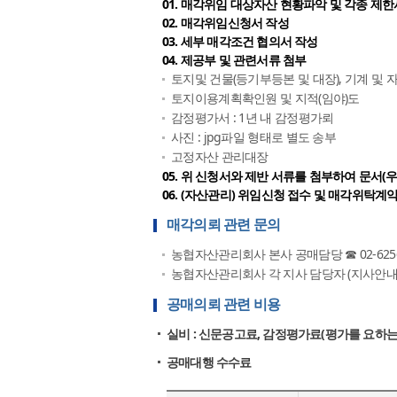
01. 매각위임 대상자산 현황파악 및 각종 제
02. 매각위임신청서 작성
03. 세부 매각조건 협의서 작성
04. 제공부 및 관련서류 첨부
토지및 건물(등기부등본 및 대장), 기계 및
토지이용계획확인원 및 지적(임야)도
감정평가서 : 1년 내 감정평가뢰
사진 : jpg파일 형태로 별도 송부
고정자산 관리대장
05. 위 신청서와 제반 서류를 첨부하여 문서(
06. (자산관리) 위임신청 접수 및 매각위탁계약
매각의뢰 관련 문의
농협자산관리회사 본사 공매담당 ☎ 02-6256
농협자산관리회사 각 지사 담당자 (지사안내
공매의뢰 관련 비용
실비 : 신문공고료, 감정평가료(평가를 요하는
공매대행 수수료