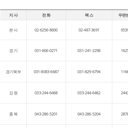
지 사
전 화
팩 스
우편
본 사
02-6256-8600
02-487-3691
053
경 기
031-606-0271
031-241-2298
162
경기북부
031-8083-6687
031-829-6794
116
강 원
033-244-6468
033-244-6462
244
충 북
043-286-5201
043-286-5204
287