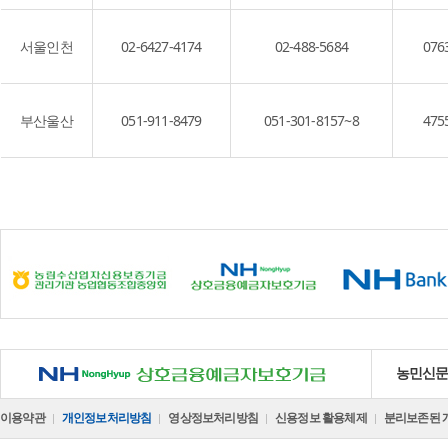
서울인천
02-6427-4174
02-488-5684
076
부산울산
051-911-8479
051-301-8157~8
475
NH 상호금융예금자보호기금
농민신
이용약관
개인정보처리방침
영상정보처리방침
신용정보 활용체제
분리보존된 