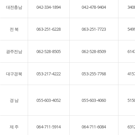
대전충남
042-334-1894
042-478-9404
340
전 북
063-251-6228
063-251-7723
549
광주전남
062-528-8505
062-528-8509
614
대구경북
053-217-4222
053-255-7768
415
경 남
055-603-4052
055-603-4060
515
제 주
064-711-5914
064-711-6084
631